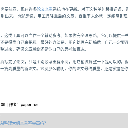
点需要注意，现在许多
论文查重
系统也在更新。对于这种单纯替换词语、调
识别出来。也就是说，用工具降重后的文章，查重率未必就一定能降到理
看，这类工具可以当作一个辅助参考。如果你完全没思路，它可以提供一
，还是得靠自己来把握。最好的办法是，用它处理完初稿后，自己一定要
调整过来，确保文章最终还是你自己的思考和表达。
认真写完了论文，只是个别段落重复率高，用它稍微调整一下是可以的。
到一篇高质量的新论文。它没那么聪明，你的论文最终质量，还是掌握在
-09 | 作者：paperfree
章
AI整理大纲查重率会高吗？