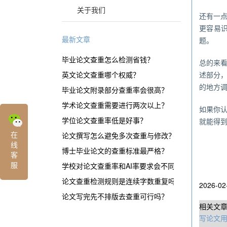
关于我们
还有一
更容易
最新文章
题。
毕业论文查重怎么检测省钱？
总的来
英文论文查重哪个权威？
述部分
的地方
毕业论文附录部分查重率会很高？
学术论文查重需要进行两次以上？
如果你
学位论文查重率低是好事？
就能得
在
论文撰写怎么避免多次查重与修改？
线
博士毕业论文的查重标准最严格？
客
服
学校对论文查重率和AI率要求会不同？
论文查重检测规则是连续字数重复吗？
2026-02
论文写完先不排版去查重可行吗？
相关文
写论文用