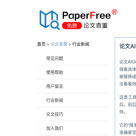
®
首页 >
论文查重
>
行业新闻
论文A
常见问题
论文
A
得看具
使用帮助
被替换
法看看
用户留言
这类工
行业新闻
后，前
快。
论文技巧
它的“
加入我们
准确甚