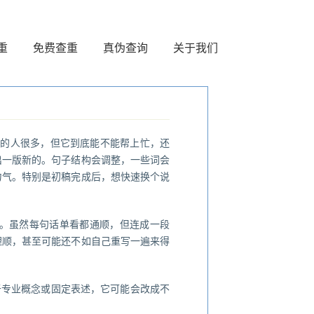
重
免费查重
真伪查询
关于我们
用的人很多，但它到底能不能帮上忙，还
出一版新的。句子结构会调整，一些词会
力气。特别是初稿完成后，想快速换个说
。虽然每句话单看都通顺，但连成一段
理顺，甚至可能还不如自己重写一遍来得
于专业概念或固定表述，它可能会改成不
。