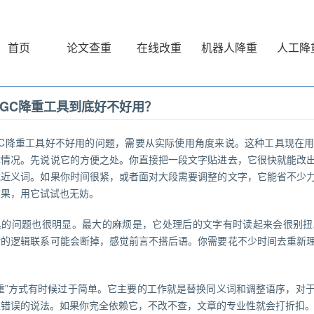
首页
论文查重
在线改重
机器人降重
人工降
IGC降重工具到底好不好用？
IGC降重工具好不好用的问题，需要从实际使用角度来说。这种工具现在
体情况。先说说它的方便之处。你直接把一段文字贴进去，它很快就能改
成近义词。如果你时间很紧，或者面对大段需要调整的文字，它能省不少
效果，用它试试也无妨。
具的问题也很明显。最大的麻烦是，它处理后的文字有时读起来会很别扭
后的逻辑联系可能会断掉，感觉前言不搭后语。你需要花不少时间去重新
降重”方式有时候过于简单。它主要的工作就是替换同义词和调整语序，对
至错误的说法。如果你完全依赖它，不改不查，文章的专业性就会打折扣