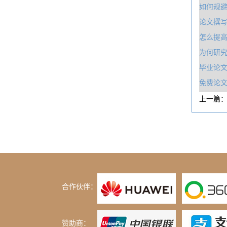
如何规避
论文撰
怎么提
为何研
毕业论文
免费论
上一篇
合作伙伴：
赞助商：