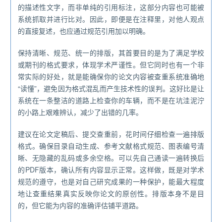
的描述性文字，而非单纯的引用标注，这部分内容也可能被
系统抓取并进行比对。因此，即便是在注释里，对他人观点
的直接复述，也应通过规范引用加以明确。
保持清晰、规范、统一的排版，其首要目的是为了满足学校
或期刊的格式要求，体现学术严谨性。但它同时也有一个非
常实际的好处，就是能确保你的论文内容被查重系统准确地
“读懂”，避免因为格式混乱而产生技术性的误判。这好比是让
系统在一条整洁的道路上检查你的车辆，而不是在坑洼泥泞
的小路上艰难辨认，减少了出错的几率。
建议在论文定稿后、提交查重前，花时间仔细检查一遍排版
格式。确保目录自动生成、参考文献格式规范、图表编号清
晰、无隐藏的乱码或多余空格。可以先自己通读一遍转换后
的PDF版本，确认所有内容显示正常。这样做，既是对学术
规范的遵守，也是对自己研究成果的一种保护，能最大程度
地让查重结果真实反映你论文的原创性。排版本身不是目
的，但它能为内容的准确评估铺平道路。