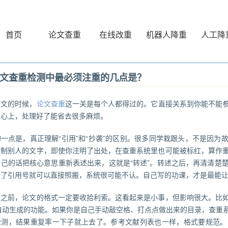
首页
论文查重
在线改重
机器人降重
人工降
文查重检测中最必须注重的几点是？
论文的时候，
论文查重
这一关是每个人都得过的。它直接关系到你能不能
在心上，处理好了能省去很多麻烦。
一点是，真正理解“引用”和“抄袭”的区别。很多同学栽跟头，不是因为
复制别人的文字，即使你注明了出处，在查重系统里也可能被标红，算作
自己的话把核心意思重新表述出来，这就是“转述”。转述之后，再清清楚
挂了引用号就可以直接照搬，系统很可能不认。自己写的功课，才是最能
重之前，论文的格式一定要收拾利索。这看起来是小事，但影响很大。比
里自动生成的功能。如果你是自己手动敲空格、打点点做出来的目录，查重
检测，结果重复率一下子就上去了。参考文献列表也一样，格式要规范。