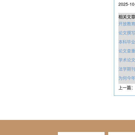
2025-10
相关文
开放教
论文撰
本科毕
论文查
学术论
法学期
为何今年
上一篇