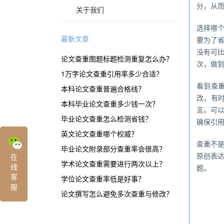
分，从
关于我们
选择哪
最新文章
要为了
没有可
论文查重图题标题检测重复怎么办？
次，做
1万字论文查重引用率多少合适？
看到查
本科论文查重普遍合格线？
改，有
本科毕业论文查重多少钱一次？
言。可
毕业论文查重怎么检测省钱？
确保引
英文论文查重哪个权威？
查重不
毕业论文附录部分查重率会很高？
原创表
在
学术论文查重需要进行两次以上？
线
题。
客
学位论文查重率低是好事？
服
论文撰写怎么避免多次查重与修改？