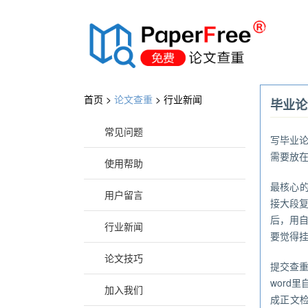
®
首页 >
论文查重
>
行业新闻
毕业论
常见问题
写毕业
需要放
使用帮助
最核心的
用户留言
接大段
后，用
行业新闻
要觉得
论文技巧
提交查
word
加入我们
成正文