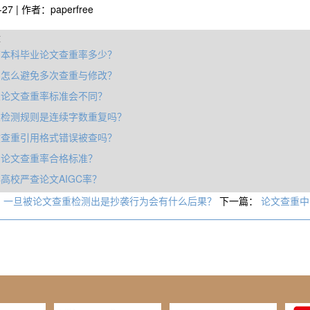
-27 | 作者：paperfree
章
育本科毕业论文查重率多少？
写怎么避免多次查重与修改？
业论文查重率标准会不同？
重检测规则是连续字数重复吗？
文查重引用格式错误被查吗？
刊论文查重率合格标准？
高校严查论文AIGC率？
：
一旦被论文查重检测出是抄袭行为会有什么后果？
下一篇：
论文查重中