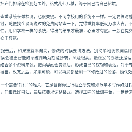
而把它们排除在检测范围外。格式乱七八糟，等于自己给自己挖坑。
个查重系统来做检测，也很关键。不同学校用的系统不一样。一定要搞清
省钱，随便找个没听说过的免费网站查一下，觉得重复率低就万事大吉。
比性。用和学校一样的系统，得出的结果才最准，心里才有底。一般在提
到心中有数。
重报告后，如果重复率偏高，修改的时候要讲方法。别简单地调换词语顺
时候会被更智能的系统判断为刻意抄袭，风险很高。最稳妥的办法还是理
以结合多个资料来源，把内容融会贯通后，形成自己的逻辑和表达。对于
用得当。改完之后，如果可能，可以再局部检测一下修改过的段落，确认
是一个需要“对付”的难关，它是督促你进行独立研究和规范学术写作的过
达，仔细做好引注，最后按要求调整格式，选择正确的检测平台，一步步