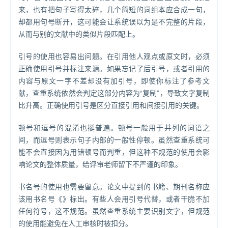
来，也有把句子写得太碎，几个简短的词组本应合成一句，
却都用句号断开，这可能会让系统误以为是不完整的片段，
从而与别的文献中的类似片段匹配上。
引号的使用也容易出问题。在引用他人观点或原文时，必须
正确使用引号并标注来源。如果忘记了后引号，或者引用的
内容与原文一字不差却没有加引号，即使你标注了参考文
献，查重系统依然会判定这部分内容为“复制”，导致文字复制
比升高。正确使用引号是区分直接引用和间接引用的关键。
顿号和逗号的混淆也挺普遍。顿号一般用于并列的词语之
间，而逗号则表示句子内部的一般性停顿。虽然查重系统可
能不会直接因为用错顿号而判重，但这种不规范的使用会影
响论文的整体质量，给评审老师留下不严谨的印象。
书名号的使用也需要留意。论文中提到的书籍、期刊名称应
该用书名号《》标出。有些人会用引号代替，或者干脆不加
任何符号，这不规范。虽然查重系统主要识别文字，但规范
的使用能避免在人工审核时被扣分。