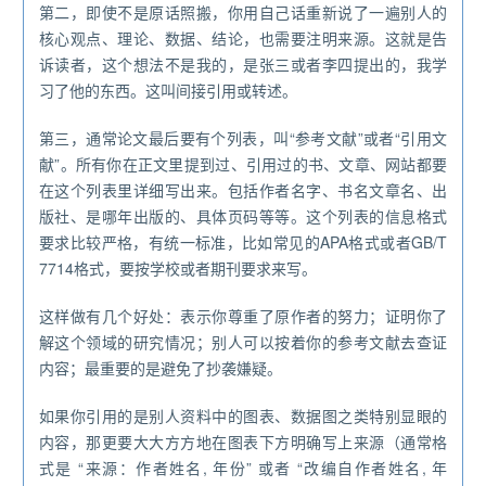
第二，即使不是原话照搬，你用自己话重新说了一遍别人的
核心观点、理论、数据、结论，也需要注明来源。这就是告
诉读者，这个想法不是我的，是张三或者李四提出的，我学
习了他的东西。这叫间接引用或转述。
第三，通常论文最后要有个列表，叫“参考文献”或者“引用文
献”。所有你在正文里提到过、引用过的书、文章、网站都要
在这个列表里详细写出来。包括作者名字、书名文章名、出
版社、是哪年出版的、具体页码等等。这个列表的信息格式
要求比较严格，有统一标准，比如常见的APA格式或者GB/T
7714格式，要按学校或者期刊要求来写。
这样做有几个好处：表示你尊重了原作者的努力；证明你了
解这个领域的研究情况；别人可以按着你的参考文献去查证
内容；最重要的是避免了抄袭嫌疑。
如果你引用的是别人资料中的图表、数据图之类特别显眼的
内容，那更要大大方方地在图表下方明确写上来源（通常格
式是 “来源：作者姓名, 年份” 或者 “改编自作者姓名, 年