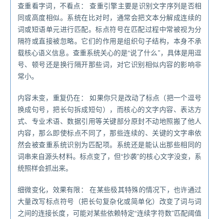
查重看字词，不看点： 查重引擎主要是识别文字序列是否相
同或高度相似。系统在比对时，通常会把文本分解成连续的
词或短语单元进行匹配。标点符号在匹配过程中常被视为分
隔符或直接被忽略。它们的作用是组织句子结构，本身不承
载核心语义信息。查重系统关心的是“说了什么”，具体是用逗
号、顿号还是换行隔开那些词，对它识别相似内容的影响非
常小。
内容未变，重复仍在： 如果你只是改动了标点（把一个逗号
换成句号，把长句拆成短句），而核心的文字内容、表达方
式、专业术语、数据引用等关键部分原封不动地照搬了他人
内容，那么即使标点不同了，那些连续的、关键的文字串依
然会被查重系统识别为匹配项。系统还是能认出那些相同的
词串来自源头材料。标点变了，但“抄袭”的核心文字没变，系
统照样会抓出来。
细微变化，效果有限： 在某些极其特殊的情况下，也许通过
大量改写标点符号（把长句复杂化或简单化）改变了词与词
之间的连接长度，可能对某些依赖特定“连续字符数”匹配阈值