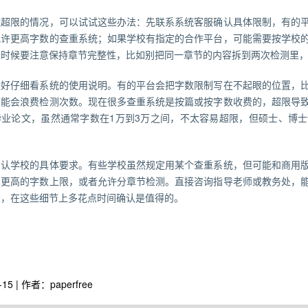
数超限的情况，可以试试这些办法：先联系系统客服确认具体限制，有的
允许更高字数的查重系统；如果学校有指定的合作平台，可能需要按学校
的时候要注意保持章节完整性，比如别把同一章节的内容拆到两次检测里
最好仔细看系统的使用说明。有的平台会把字数限制写在不起眼的位置，
可能会浪费检测次数。现在很多查重系统是按篇或按字数收费的，超限导
毕业论文，虽然通常字数在1万到3万之间，不太容易超限，但硕士、博
确认学校的具体要求。有些学校虽然规定用某个查重系统，但可能和商用
了更高的字数上限，或者允许分章节检测。直接咨询指导老师或教务处，
业，在这些细节上多花点时间确认是值得的。
-15 | 作者：paperfree