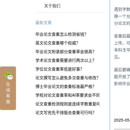
关于我们
遇到字
换一个
最新文章
分论文
毕业论文查重怎么检测省钱？
查重前
英文论文查重哪个权威？
上传，
本科生
毕业论文附录部分查重率会很高？
见。
学术论文查重需要进行两次以上？
学位论文查重率低是好事？
最后要
能开放
论文撰写怎么避免多次查重与修改？
影响毕
在
博士毕业论文的查重标准最严格？
线
学校对论文查重率和AI率要求会不同？
客
服
论文查重检测规则是连续字数重复吗？
论文写完先不排版去查重可行吗？
2025-05