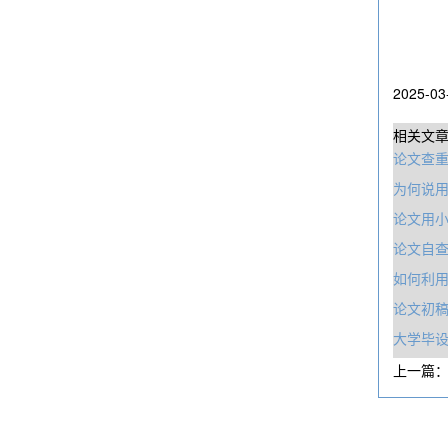
2025-03
相关文
论文查
为何说用
论文用
论文自查
如何利
论文初
大学毕设
上一篇