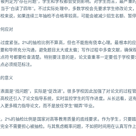
文被判定为“存在问题”，学生和学校都会受到影响。对学生而言，最严重
相当于“白读了四年”。不过实际处理中，多数学校会先要求学生修改论文
学校来说，如果连续三年抽检不合格率较高，可能会被减少招生名额、暂
如何应对
必过度紧张。2%的抽检比例不算高，但也不能抱有侥幸心理。最根本的
就要和导师充分沟通，避免题目太大或太偏；写作过程中多查文献，确保
点符号都要检查清楚。特别要注意的是，论文查重率一定要低于学校要求的
观点必须规范标注。
策的意义
表面是“找问题”，实际是“促改进”。很多学校因此加强了对论文的过程
分高校还引入了论文指导系统，实时监控学生的写作进度。从长远看，这
入更多精力指导论文，而不是放任学生“糊弄”毕业。
说，2%的抽检比例是国家对高等教育质量的底线要求。作为学生，只要
，完全不需要担心被抽检。与其焦虑概率问题，不如把时间用在认真写作