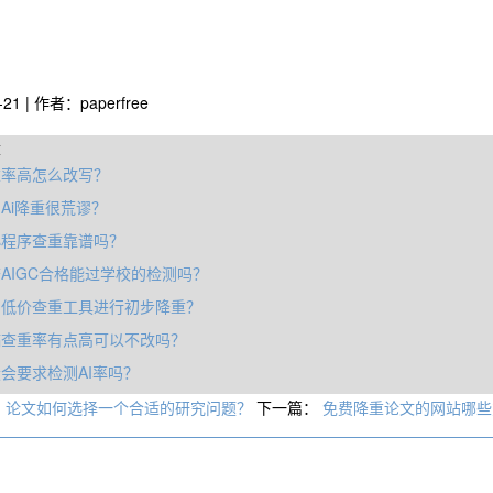
-21 | 作者：paperfree
章
重率高怎么改写？
Ai降重很荒谬？
小程序查重靠谱吗？
AIGC合格能过学校的检测吗？
用低价查重工具进行初步降重？
稿查重率有点高可以不改吗？
会要求检测AI率吗？
：
论文如何选择一个合适的研究问题？
下一篇：
免费降重论文的网站哪些