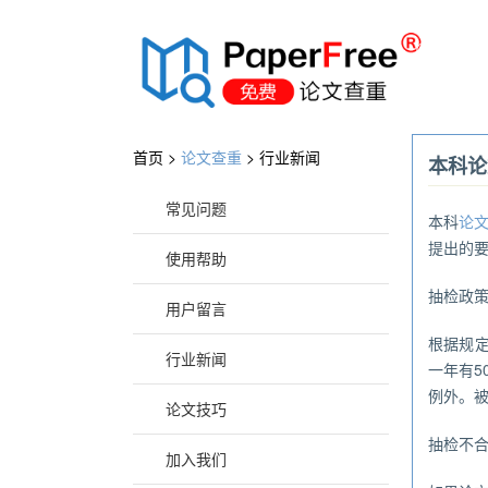
®
首页 >
论文查重
>
行业新闻
本科论
常见问题
本科
论
提出的
使用帮助
抽检政
用户留言
根据规
行业新闻
一年有5
例外。
论文技巧
抽检不
加入我们