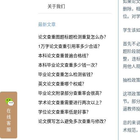
如果论
关于我们
删除，
位。对
最新文章
学生该
论文查重图题标题检测重复怎么办？
首先不
1万字论文查重引用率多少合适？
题阶段
本科论文查重普遍合格线？
整，连标
本科毕业论文查重多少钱一次？
用他人
毕业论文查重怎么检测省钱？
抽检政
英文论文查重哪个权威？
毕业论文附录部分查重率会很高？
这项政策
节。部
学术论文查重需要进行两次以上？
逼教师投
在
学位论文查重率低是好事？
线
论文撰写怎么避免多次查重与修改？
总的来
客
服
术规范