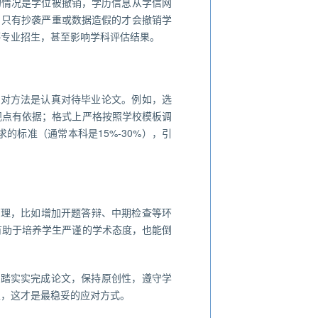
的情况是学位被撤销，学历信息从学信网
，只有抄袭严重或数据造假的才会撤销学
停专业招生，甚至影响学科评估结果。
应对方法是认真对待毕业论文。例如，选
观点有依据；格式上严格按照学校模板调
标准（通常本科是15%-30%），引
管理，比如增加开题答辩、中期检查等环
有助于培养学生严谨的学术态度，也能倒
踏踏实实完成论文，保持原创性，遵守学
上，这才是最稳妥的应对方式。