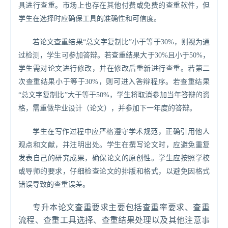
具进行查重。
市场上也存在其他付费或免费的查重软件，但
学生在选择时应确保工具的准确性和可信度。
若论文查重结果
“
总文字复制比
”
小于等于
30%
，则视为通
过检测，学生可参加答辩。
若查重结果大于
30%
且小于
50%
，
学生需对论文进行修改，并在修改后重新进行查重。若第二
次查重结果小于等于
30%
，则可进入答辩程序。
若查重结果
“
总文字复制比
”
大于等于
50%
，学生将取消参加当年答辩的资
格，需重做毕业设计（论文），并参加下一年度的答辩。
学生在写作过程中应严格遵守学术规范，正确引用他人
观点和文献，并注明出处。
学生在撰写论文时，应避免重复
发表自己的研究成果，确保论文的原创性。
学生应按照学校
或导师的要求，仔细检查论文的排版和格式，以避免因格式
错误导致的查重误差。
专升本论文查重要求主要包括查重率要求、查重
流程、查重工具选择、查重结果处理以及其他注意事