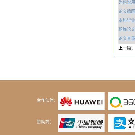
为何说用
论文插
本科毕
职称论
论文查
上一篇
合作伙伴：
赞助商：