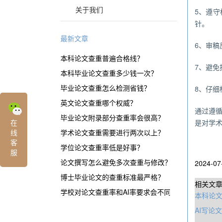
关于我们
5、遵守
针。
最新文章
6、审
本科论文查重普遍合格线？
7、避
本科毕业论文查重多少钱一次？
毕业论文查重怎么检测省钱？
8、仔
英文论文查重哪个权威？
通过遵
毕业论文附录部分查重率会很高？
在
是对学
线
学术论文查重需要进行两次以上？
客
学位论文查重率低是好事？
服
论文撰写怎么避免多次查重与修改？
2024-07
博士毕业论文的查重标准最严格？
相关文
学校对论文查重率和AI率要求会不同？
本科论
AI写论