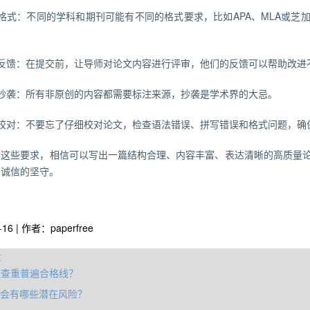
格式：不同的学科和期刊可能有不同的格式要求，比如APA、MLA或芝
稿反馈：在提交前，让导师对论文内容进行评审，他们的反馈可以帮助改进
免抄袭：所有非原创的内容都需要标注来源，抄袭是学术界的大忌。
细校对：不要忘了仔细校对论文，检查语法错误、拼写错误和格式问题，确
循这些要求，相信可以写出一篇结构合理、内容丰富、表达清晰的高质量
术诚信的坚守。
-16 | 作者：paperfree
章
文查重普遍合格线？
文会有哪些潜在风险？