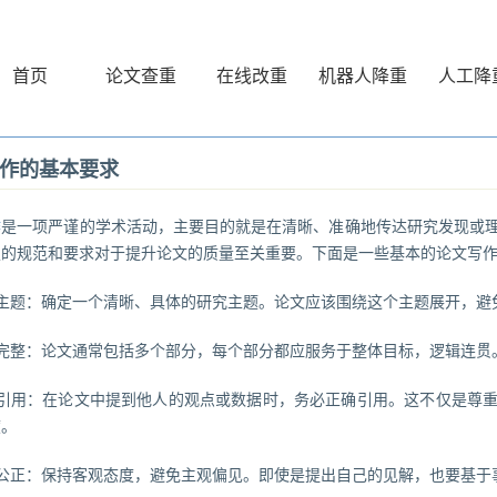
首页
论文查重
在线改重
机器人降重
人工降
作的基本要求
作
是一项严谨的学术活动，主要目的就是在清晰、准确地传达研究发现或
定的规范和要求对于提升论文的质量至关重要。下面是一些基本的论文写
确主题：确定一个清晰、具体的研究主题。论文应该围绕这个主题展开，避
构完整：论文通常包括多个部分，每个部分都应服务于整体目标，逻辑连贯
献引用：在论文中提到他人的观点或数据时，务必正确引用。这不仅是尊
度。
观公正：保持客观态度，避免主观偏见。即使是提出自己的见解，也要基于