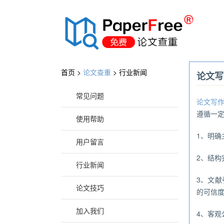
®
首页 >
论文查重
>
行业新闻
论文写
常见问题
论文写
遵循一
使用帮助
1、明
用户留言
2、结
行业新闻
3、文
论文技巧
的可信
加入我们
4、客