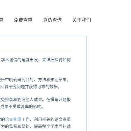
重
免费查重
真伪查询
关于我们
从学术诚信的角度出发，来详细探讨如何
报告中明确研究目的、方法和预期结果。
地回答研究问题并获得可靠的数据。
避免抄袭和剽窃他人成果。在撰写开题报
究成果不受重复率的影响。
献的
论文查重
工作，利用相关的论文查重
行为的监督和惩处，提高整个学术界的诚