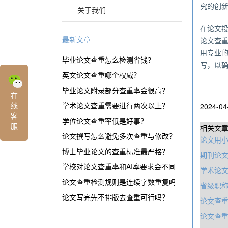
究的创
关于我们
在论文
最新文章
论文查
用专业
毕业论文查重怎么检测省钱？
写，以
英文论文查重哪个权威？
毕业论文附录部分查重率会很高？
在
线
学术论文查重需要进行两次以上？
2024-04
客
学位论文查重率低是好事？
服
相关文
论文撰写怎么避免多次查重与修改？
论文用
博士毕业论文的查重标准最严格？
期刊论文
学校对论文查重率和AI率要求会不同？
学术论
论文查重检测规则是连续字数重复吗？
省级职称
论文写完先不排版去查重可行吗？
论文查
论文查